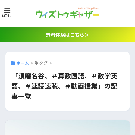
無料体験はこちら＞
ホーム
タグ
「須磨名谷、＃算数国語、＃数学英
語、＃速読速聴、＃動画授業」の記
事一覧